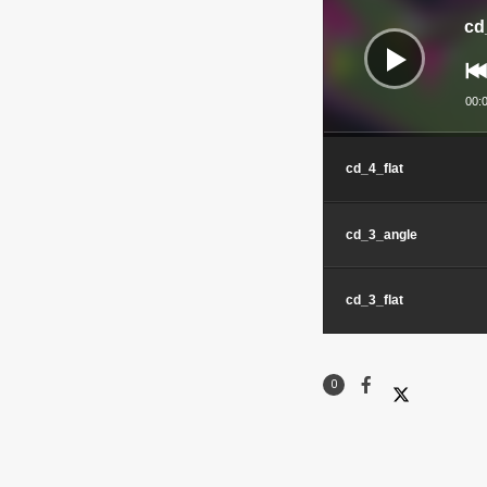
audio
cd
00:
cd_4_flat
cd_3_angle
cd_3_flat
0