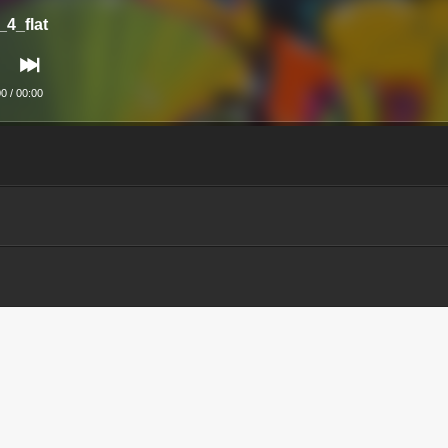
_4_flat
00
/
00:00